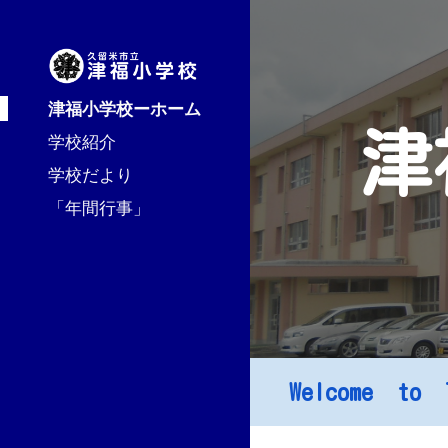
Sk
津福小学校ーホーム
津
学校紹介
学校だより
「年間行事」
Welcome to T