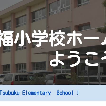
ip to main content
Skip to navigat
福小学校ホー
ようこ
subuku Elementary School !